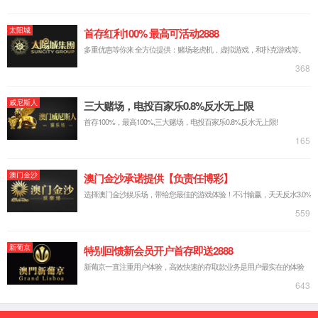
官方网
站