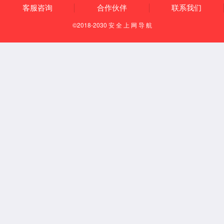
首页
HOME
关于金达
ABOUT US
集团简介
集团荣誉